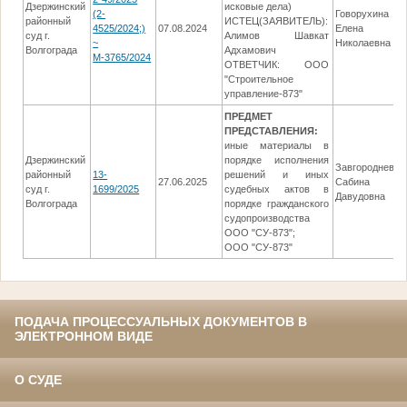
Дзержинский
исковые дела)
(2-
Говорухина
районный
ИСТЕЦ(ЗАЯВИТЕЛЬ):
4525/2024;)
07.08.2024
Елена
суд г.
Алимов Шавкат
~
Николаевна
Волгограда
Адхамович
М-3765/2024
ОТВЕТЧИК: ООО
"Строительное
управление-873"
ПРЕДМЕТ
ПРЕДСТАВЛЕНИЯ:
иные материалы в
Дзержинский
порядке исполнения
Завгороднева
районный
13-
решений и иных
27.06.2025
Сабина
суд г.
1699/2025
судебных актов в
Давудовна
Волгограда
порядке гражданского
судопроизводства
ООО "СУ-873";
ООО "СУ-873"
ПОДАЧА ПРОЦЕССУАЛЬНЫХ ДОКУМЕНТОВ В
ЭЛЕКТРОННОМ ВИДЕ
О СУДЕ