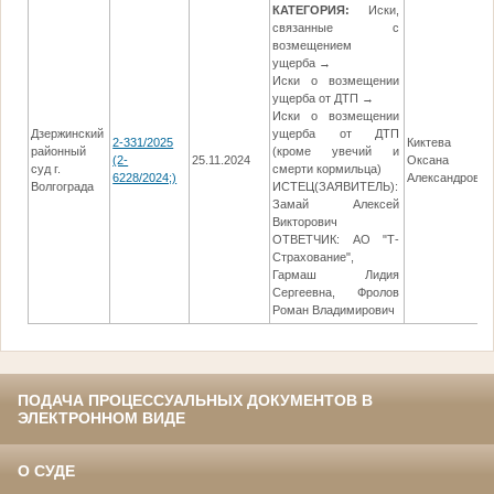
КАТЕГОРИЯ:
Иски,
связанные с
возмещением
ущерба →
Иски о возмещении
ущерба от ДТП →
Иски о возмещении
Дзержинский
ущерба от ДТП
2-331/2025
Киктева
районный
(кроме увечий и
(2-
25.11.2024
Оксана
суд г.
смерти кормильца)
6228/2024;)
Александровна
Волгограда
ИСТЕЦ(ЗАЯВИТЕЛЬ):
Замай Алексей
Викторович
ОТВЕТЧИК: АО "Т-
Страхование",
Гармаш Лидия
Сергеевна, Фролов
Роман Владимирович
ПОДАЧА ПРОЦЕССУАЛЬНЫХ ДОКУМЕНТОВ В
ЭЛЕКТРОННОМ ВИДЕ
О СУДЕ