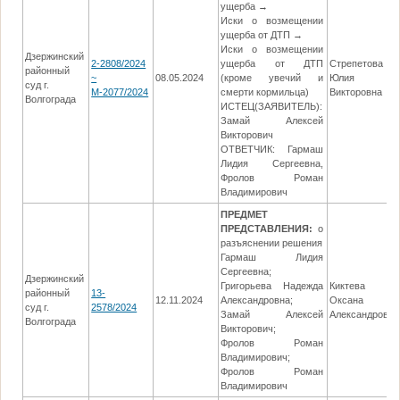
ущерба →
Иски о возмещении
ущерба от ДТП →
Иски о возмещении
Дзержинский
2-2808/2024
ущерба от ДТП
Стрепетова
районный
~
08.05.2024
(кроме увечий и
Юлия
суд г.
М-2077/2024
смерти кормильца)
Викторовна
Волгограда
ИСТЕЦ(ЗАЯВИТЕЛЬ):
Замай Алексей
Викторович
ОТВЕТЧИК: Гармаш
Лидия Сергеевна,
Фролов Роман
Владимирович
ПРЕДМЕТ
ПРЕДСТАВЛЕНИЯ:
о
разъяснении решения
Гармаш Лидия
Сергеевна;
Дзержинский
Григорьева Надежда
Киктева
районный
13-
12.11.2024
Александровна;
Оксана
суд г.
2578/2024
Замай Алексей
Александровна
Волгограда
Викторович;
Фролов Роман
Владимирович;
Фролов Роман
Владимирович