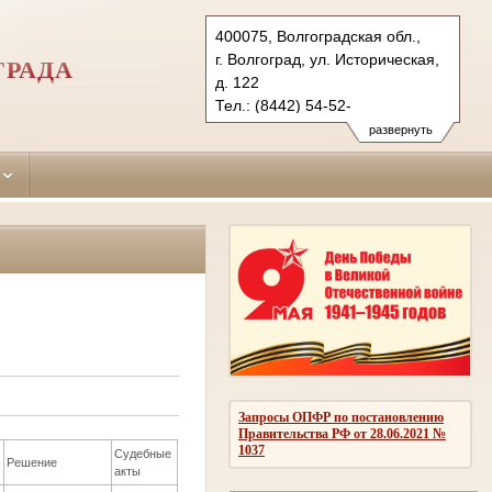
400075, Волгоградская обл.,
г. Волгоград, ул. Историческая,
ГРАДА
д. 122
Тел.: (8442) 54-52-
04 (приемная, факс)
развернуть
dser.vol@sudrf.ru
Запросы ОПФР по постановлению
Правительства РФ от 28.06.2021 №
1037
Судебные
Решение
акты