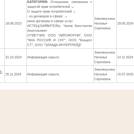
КАТЕГОРИЯ:
Отношения, связанные с
защитой прав потребителей →
О защите прав потребителей →
- из договоров в сфере: →
Землянухина
иные договоры в сфере услуг
18.08.2023
Наталья
29.05.2024
ИСТЕЦ(ЗАЯВИТЕЛЬ): Чалов Константин
Сергеевна
Анатольевич
ОТВЕТЧИК: ООО "АВТОФОРУМ", ООО
"КИА РОССИЯ И СНГ", ООО "Концепт
СТ", ООО "ЭЛЛАДА ИНТЕРТРЕЙД"
Землянухина
31.10.2024
Информация скрыта
Наталья
14.11.2024
Сергеевна
Землянухина
3-
25.11.2024
Информация скрыта
Наталья
15.07.2025
Сергеевна