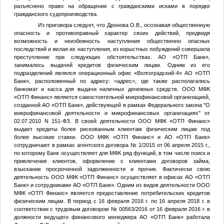
разъяснено право на обращение с гражданскими исками в порядке
гражданского судопроизводства.
Из приговора следует, что Дронова О.В., осознавая общественную
опасность и противоправный характер своих действий, предвидя
возможность и неизбежность наступления общественно опасных
последствий и желая их наступления, из корыстных побуждений совершила
преступление при следующих обстоятельствах. АО «ОТП Банк»,
занималось выдачей кредитов физическим лицам. Одним из его
подразделений являлся операционный офис «Волгоградский-4» АО «ОТП
Банк», расположенный по адресу:
<адрес>
, где также располагались
банкомат и касса для выдачи наличных денежных средств. ООО МФК
«ОТП Финанс» является самостоятельной микрофинансовой организацией,
созданной АО «ОТП Банк», действующей в рамках Федерального закона "О
микрофинансовой деятельности и микрофинансовых организациях" от
02.07.2010 N 151-ФЗ. В своей деятельности ООО МФК «ОТП Финанс»
выдает кредиты более рискованным клиентам физическим лицам под
более высокие ставки. ООО МФК «ОТП Финанс» и АО «ОТП Банк»
сотрудничают в рамках агентского договора № 1/2015 от 06 апреля 2015 г.,
по которому Банк осуществляет для МФК ряд функций, в том числе поиск и
привлечение клиентов, оформление с клиентами договоров займа,
взыскание просроченной задолженности и прочие. Фактически свою
деятельность ООО МФК «ОТП Финанс» осуществляет в офисах АО «ОТП
Банк» и сотрудниками АО «ОТП Банк». Одним из видов деятельности ООО
МФК «ОТП Финанс» является предоставление потребительских кредитов
физическим лицам. В период с 16 февраля 2016 г. по 16 апреля 2018 г. в
соответствии с трудовым договором № 00563/2016 от 16 февраля 2016 г. в
должности ведущего финансового менеджера АО «ОТП Банк» работала