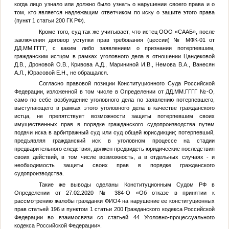
когда лицо узнало или должно было узнать о нарушении своего права и о
том, кто является надлежащим ответчиком по иску о защите этого права
(пункт 1 статьи 200 ГК РФ).
Кроме того, суд так же учитывает, что истец ООО «СААБ», после
заключения договор уступки прав требования (цессии) № МФК-01 от
ДД.ММ.ГГГГ
, с каким либо заявлением о признании потерпевшим,
гражданским истцом в рамках уголовного дела в отношении Цандековой
Д.В., Дроновой О.В., Кривова А.Д., Марининой И.В., Немова В.А., Ванесян
А.Л., Юрасовой Е.Н., не обращался.
Согласно правовой позиции Конституционного Суда Российской
Федерации, изложенной в том числе в Определении от
ДД.ММ.ГГГГ
№
-О,
само по себе возбуждение уголовного дела по заявлению потерпевшего,
выступающего в рамках этого уголовного дела в качестве гражданского
истца, не препятствует возможности защиты потерпевшим своих
имущественных прав в порядке гражданского судопроизводства путем
подачи иска в арбитражный суд или суд общей юрисдикции; потерпевший,
предъявляя гражданский иск в уголовном процессе на стадии
предварительного следствия, должен предвидеть юридические последствия
своих действий, в том числе возможность, а в отдельных случаях - и
необходимость защиты своих прав в порядке гражданского
судопроизводства.
Такие же выводы сделаны Конституционным Судом РФ в
Определении от 27.02.2020 № 384-О «Об отказе в принятии к
рассмотрению жалобы гражданки
ФИО4
на нарушение ее конституционных
прав статьей 196 и пунктом 1 статьи 200 Гражданского кодекса Российской
Федерации во взаимосвязи со статьей 44 Уголовно-процессуального
кодекса Российской Федерации».