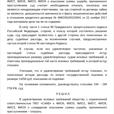
ФИО7
,
ФИО8
,
ФИО3
,
ФИО9
о взыскании суммы ущерба, причиненного
преступлением суд считает необходимым отказать, поскольку они
являются ненадлежащим ответчиками, так как стороной по договору займа
не являются, доказательств причинности к факту мошеннических действий
в отношении кредитного договора № МФО/810/0153941 от 22 ноября 2017
года материалы дела так же не содержат.
В силу части 1 статьи 98 Гражданского процессуального кодекса
Российской Федерации, стороне, в пользу которой состоялось решение
суда, суд присуждает возместить с другой стороны все понесенные по
делу судебные расходы, за исключением случаев, предусмотренных
частью второй статьи 96 настоящего Кодекса.
В случае, если иск удовлетворен частично, указанные в
настоящей статье судебные расходы присуждаются истцу
пропорционально размеру удовлетворенных судом исковых требований, а
ответчику пропорционально той части исковых требований, в которой истцу
отказано.
Учитывая, что в удовлетврении требований истцу отказано, то
понесенные истцом расходы по оплате государственной пошлины в
размере 14256 руб. взысканию не подлежат.
На основании изложенного, руководствуясь статьями 194 - 199
ГПК РФ, суд
Р Е Ш И Л:
В удовлетврении исковых требований обществу с ограниченной
ответственностью ПКО «СААБ» к
ФИО6
,
ФИО5
,
ФИО2
,
ФИО7
,
ФИО8
,
ФИО3
,
ФИО9
о солидарном взыскании суммы ущерба, причиненного
преступлением – отказать.