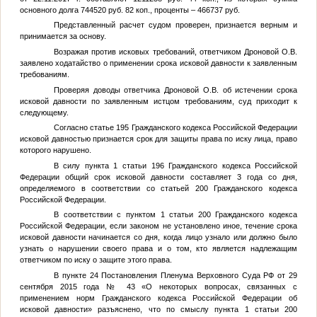
основного долга 744520 руб. 82 коп., проценты – 466737 руб.
Представленный расчет судом проверен, признается верным и
принимается за основу.
Возражая против исковых требований, ответчиком Дроновой О.В.
заявлено ходатайство о применении срока исковой давности к заявленным
требованиям.
Проверяя доводы ответчика Дроновой О.В. об истечении срока
исковой давности по заявленным истцом требованиям, суд приходит к
следующему.
Согласно статье 195 Гражданского кодекса Российской Федерации
исковой давностью признается срок для защиты права по иску лица, право
которого нарушено.
В силу пункта 1 статьи 196 Гражданского кодекса Российской
Федерации общий срок исковой давности составляет 3 года со дня,
определяемого в соответствии со статьей 200 Гражданского кодекса
Российской Федерации.
В соответствии с пунктом 1 статьи 200 Гражданского кодекса
Российской Федерации, если законом не установлено иное, течение срока
исковой давности начинается со дня, когда лицо узнало или должно было
узнать о нарушении своего права и о том, кто является надлежащим
ответчиком по иску о защите этого права.
В пункте 24 Постановления Пленума Верховного Суда РФ от 29
сентября 2015 года № 43 «О некоторых вопросах, связанных с
применением норм Гражданского кодекса Российской Федерации об
исковой давности» разъяснено, что по смыслу пункта 1 статьи 200