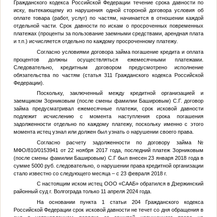
Гражданского кодекса Российской Федерации течение срока давности по
иску, вытекающему из нарушения одной стороной договора условия об
оплате товара (работ, услуг) по частям, начинается в отношении каждой
отдельной части. Срок давности по искам о просроченных повременных
платежах (проценты за пользование заемными средствами, арендная плата
и т.п.) исчисляется отдельно по каждому просроченному платежу.
Согласно условиями договора займа погашение кредита и оплата
процентов должны осуществляться ежемесячными платежами.
Следовательно, кредитным договором предусмотрено исполнение
обязательства по частям (статья 311 Гражданского кодекса Российской
Федерации).
Поскольку, заключенный между кредитной организацией и
заемщиком Зорниковым (после смены фамилии Башировым) С.Г. договор
займа предусматривал ежемесячные платежи, срок исковой давности
подлежит исчислению с момента наступления срока погашения
задолженности отдельно по каждому платежу, поскольку именно с этого
момента истец узнал или должен был узнать о нарушении своего права.
Согласно расчету задолженности по договору займа №
МФО/810/0153941 от 22 ноября 2017 года, последний платеж Зорниковым
(после смены фамилии Башировым) С.Г был внесен 23 января 2018 года в
сумме 5000 руб. следовательно, о нарушении права кредитной организации
стало известно со следующего месяца – с 23 февраля 2018 г.
С настоящим иском истец ООО «СААБ» обратился в Дзержинский
районный суд г. Волгограда только 11 апреля 2024 года.
На основании пункта 1 статьи 204 Гражданского кодекса
Российской Федерации срок исковой давности не течет со дня обращения в