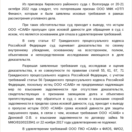
Из приговора Кировского районного суда г. Волгограда от 20-21
октября 2022 года следует, что потерпевшим признан ООО МФК «ОТП
Финанс», которым и были заявлены исковые требования в рамках
рассмотрения уголовного дела.
При таких обстоятельствах суд приходит к выводу, что истцом
ООО «СААБ» пропущен срок исковой давности для обращения в суд с
иском, что является основанием для отказа в удовлетворении требований.
В силу статьи 67 Гражданского процессуального кодекса
Российской Федерации суд оценивает доказательства по своему
внутреннему убеждению, основанному на всестороннем, полном,
объективном и непосредственном исследовании имеющихся в деле
доказательств.
Разрешая заявленные требования суд, исследовав и оценив
доказательства, в их совокупности по правилам статей 55, 61, 67, 71
Гражданского процессуального кодекса Российской Федерации, с учетом
требований статьи 56 Гражданского процессуального кодекса Российской
Федерации, поскольку истец ООО «СААБ» не предпринимал надлежащих
мер по взысканию задолженности при отсутствии доказательств,
свидетельствующих о признании заемщиком долга и объективно
препятствующих ему обратиться в суд с иском о взыскании спорной
задолженности в пределах срока исковой давности, суд, приходит к выводу
о пропуске истцом ООО «СААБ» срока исковой давности для защиты
нарушенного права, в связи с чем, исковые требования ООО «СААБ» к
Дроновой О.В. о взыскании задолженности по договору займа №
МФО/810/0153941 от 22 ноября 2017 года удовлетворению не подлежат.
В удовлетврении требований ООО ПКО «СААБ» к
ФИО5
,
ФИО2
,