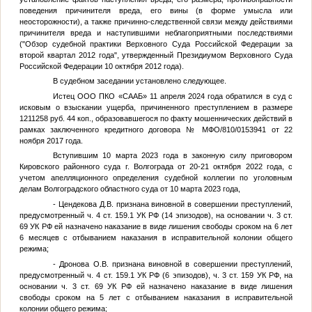
поведения причинителя вреда, его вины (в форме умысла или
неосторожности), а также причинно-следственной связи между действиями
причинителя вреда и наступившими неблагоприятными последствиями
("Обзор судебной практики Верховного Суда Российской Федерации за
второй квартал 2012 года", утвержденный Президиумом Верховного Суда
Российской Федерации 10 октября 2012 года).
В судебном заседании установлено следующее.
Истец ООО ПКО «СААБ» 11 апреля 2024 года обратился в суд с
исковым о взыскании ущерба, причиненного преступлением в размере
1211258 руб. 44 коп., образовавшегося по факту мошеннических действий в
рамках заключенного кредитного договора № МФО/810/0153941 от 22
ноября 2017 года.
Вступившим 10 марта 2023 года в законную силу приговором
Кировского районного суда г. Волгограда от 20-21 октября 2022 года, с
учетом апелляционного определения судебной коллегии по уголовным
делам Волгоградского областного суда от 10 марта 2023 года,
- Цендекова Д.В. признана виновной в совершении преступлений,
предусмотренный ч. 4 ст. 159.1 УК РФ (14 эпизодов), на основании ч. 3 ст.
69 УК РФ ей назначено наказание в виде лишения свободы сроком на 6 лет
6 месяцев с отбыванием наказания в исправительной колонии общего
режима;
- Дронова О.В. признана виновной в совершении преступлений,
предусмотренный ч. 4 ст. 159.1 УК РФ (6 эпизодов), ч. 3 ст. 159 УК РФ, на
основании ч. 3 ст. 69 УК РФ ей назначено наказание в виде лишения
свободы сроком на 5 лет с отбыванием наказания в исправительной
колонии общего режима;