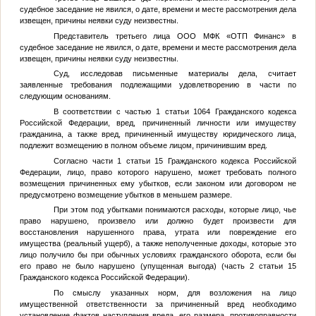
судебное заседание не явился, о дате, времени и месте рассмотрения дела
извещен, причины неявки суду неизвестны.
Представитель третьего лица ООО МФК «ОТП Финанс» в
судебное заседание не явился, о дате, времени и месте рассмотрения дела
извещен, причины неявки суду неизвестны.
Суд, исследовав письменные материалы дела, считает
заявленные требования подлежащими удовлетворению в части по
следующим основаниям.
В соответствии с частью 1 статьи 1064 Гражданского кодекса
Российской Федерации, вред, причиненный личности или имуществу
гражданина, а также вред, причиненный имуществу юридического лица,
подлежит возмещению в полном объеме лицом, причинившим вред.
Согласно части 1 статьи 15 Гражданского кодекса Российской
Федерации, лицо, право которого нарушено, может требовать полного
возмещения причиненных ему убытков, если законом или договором не
предусмотрено возмещение убытков в меньшем размере.
При этом под убытками понимаются расходы, которые лицо, чье
право нарушено, произвело или должно будет произвести для
восстановления нарушенного права, утрата или повреждение его
имущества (реальный ущерб), а также неполученные доходы, которые это
лицо получило бы при обычных условиях гражданского оборота, если бы
его право не было нарушено (упущенная выгода) (часть 2 статьи 15
Гражданского кодекса Российской Федерации).
По смыслу указанных норм, для возложения на лицо
имущественной ответственности за причиненный вред необходимо
установление фактов наступления вреда, его размера, противоправности