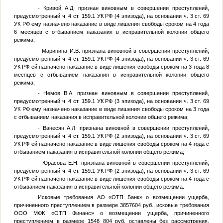
- Кривой А.Д. признан виновным в совершении преступлений,
предусмотренный ч. 4 ст. 159.1 УК РФ (4 эпизода), на основании ч. 3 ст. 69
УК РФ ему назначено наказание в виде лишения свободы сроком на 4 года
6 месяцев с отбыванием наказания в исправительной колонии общего
режима;
- Маринина И.В. признана виновной в совершении преступлений,
предусмотренный ч. 4 ст. 159.1 УК РФ (4 эпизода), на основании ч. 3 ст. 69
УК РФ ей назначено наказание в виде лишения свободы сроком на 3 года 8
месяцев с отбыванием наказания в исправительной колонии общего
режима;
- Немов В.А. признан виновным в совершении преступлений,
предусмотренный ч. 4 ст. 159.1 УК РФ (3 эпизода), на основании ч. 3 ст. 69
УК РФ ему назначено наказание в виде лишения свободы сроком на 3 года
с отбыванием наказания в исправительной колонии общего режима;
- Ванесян А.Л. признана виновной в совершении преступлений,
предусмотренный ч. 4 ст. 159.1 УК РФ (2 эпизода), на основании ч. 3 ст. 69
УК РФ ей назначено наказание в виде лишения свободы сроком на 4 года с
отбыванием наказания в исправительной колонии общего режима;
- Юрасова Е.Н. признана виновной в совершении преступлений,
предусмотренный ч. 4 ст. 159.1 УК РФ (2 эпизода), на основании ч. 3 ст. 69
УК РФ ей назначено наказание в виде лишения свободы сроком на 4 года с
отбыванием наказания в исправительной колонии общего режима.
Исковые требования АО «ОТП Банк» о возмещении ущерба,
причиненного преступлением в размере 3857604 руб., исковые требования
ООО МФК «ОТП Финанс» о возмещении ущерба, причиненного
преступлением в размере 1548 804 руб. оставлены без рассмотрения,