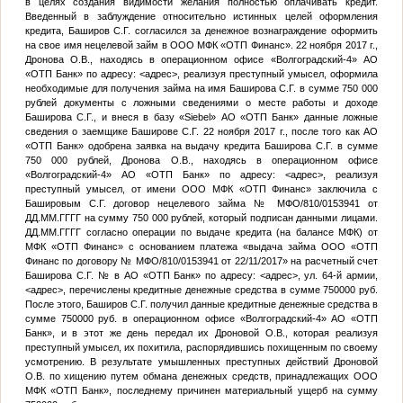
в целях создания видимости желания полностью оплачивать кредит.
Введенный в заблуждение относительно истинных целей оформления
кредита, Баширов С.Г. согласился за денежное вознаграждение оформить
на свое имя нецелевой займ в ООО МФК «ОТП Финанс». 22 ноября 2017 г.,
Дронова О.В., находясь в операционном офисе «Волгоградский-4» АО
«ОТП Банк» по адресу:
<адрес>
, реализуя преступный умысел, оформила
необходимые для получения займа на имя Баширова С.Г. в сумме 750 000
рублей документы с ложными сведениями о месте работы и доходе
Баширова С.Г., и внеся в базу «Siebel» АО «ОТП Банк» данные ложные
сведения о заемщике Баширове С.Г. 22 ноября 2017 г., после того как АО
«ОТП Банк» одобрена заявка на выдачу кредита Баширова С.Г. в сумме
750 000 рублей, Дронова О.В., находясь в операционном офисе
«Волгоградский-4» АО «ОТП Банк» по адресу:
<адрес>
, реализуя
преступный умысел, от имени ООО МФК «ОТП Финанс» заключила с
Башировым С.Г. договор нецелевого займа № МФО/810/0153941 от
ДД.ММ.ГГГГ
на сумму 750 000 рублей, который подписан данными лицами.
ДД.ММ.ГГГГ
согласно операции по выдаче кредита (на балансе МФК) от
МФК «ОТП Финанс» с основанием платежа «выдача займа ООО «ОТП
Финанс по договору № МФО/810/0153941 от 22/11/2017» на расчетный счет
Баширова С.Г.
№
в АО «ОТП Банк» по адресу:
<адрес>
, ул. 64-й армии,
<адрес>
, перечислены кредитные денежные средства в сумме 750000 руб.
После этого, Баширов С.Г. получил данные кредитные денежные средства в
сумме 750000 руб. в операционном офисе «Волгоградский-4» АО «ОТП
Банк», и в этот же день передал их Дроновой О.В., которая реализуя
преступный умысел, их похитила, распорядившись похищенным по своему
усмотрению. В результате умышленных преступных действий Дроновой
О.В. по хищению путем обмана денежных средств, принадлежащих ООО
МФК «ОТП Банк», последнему причинен материальный ущерб на сумму