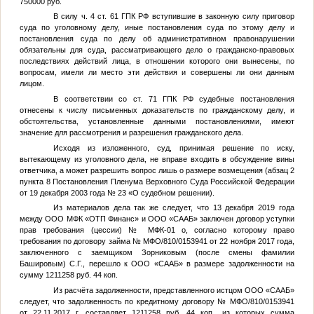
750000 руб.
В силу ч. 4 ст. 61 ГПК РФ вступившие в законную силу приговор
суда по уголовному делу, иные постановления суда по этому делу и
постановления суда по делу об административном правонарушении
обязательны для суда, рассматривающего дело о гражданско-правовых
последствиях действий лица, в отношении которого они вынесены, по
вопросам, имели ли место эти действия и совершены ли они данным
лицом.
В соответствии со ст. 71 ГПК РФ судебные постановления
отнесены к числу письменных доказательств по гражданскому делу, и
обстоятельства, установленные данными постановлениями, имеют
значение для рассмотрения и разрешения гражданского дела.
Исходя из изложенного, суд, принимая решение по иску,
вытекающему из уголовного дела, не вправе входить в обсуждение вины
ответчика, а может разрешить вопрос лишь о размере возмещения (абзац 2
пункта 8 Постановления Пленума Верховного Суда Российской Федерации
от 19 декабря 2003 года № 23 «О судебном решении).
Из материалов дела так же следует, что 13 декабря 2019 года
между ООО МФК «ОТП Финанс» и ООО «СААБ» заключен договор уступки
прав требования (цессии) № МФК-01 о, согласно которому право
требования по договору займа № МФО/810/0153941 от 22 ноября 2017 года,
заключенного с заемщиком Зорниковым (после смены фамилии
Башировым) С.Г., перешло к ООО «СААБ» в размере задолженности на
сумму 1211258 руб. 44 коп.
Из расчёта задолженности, представленного истцом ООО «СААБ»
следует, что задолженность по кредитному договору № МФО/810/0153941
от 22.11.2017 г. составляет 1211258 руб. 44 коп., из которых сумма