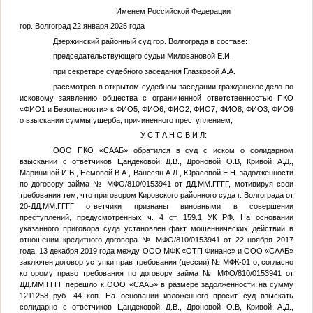
Именем Российской Федерации
гор. Волгоград 22 января 2025 года
Дзержинский районный суд гор. Волгограда в составе:
председательствующего судьи Миловановой Е.И.
при секретаре судебного заседания Глазковой А.А.
рассмотрев в открытом судебном заседании гражданское дело по
исковому заявлению общества с ограниченной ответственностью ПКО
«
ФИО1
и Безопасности» к
ФИО5
,
ФИО6
,
ФИО2
,
ФИО7
,
ФИО8
,
ФИО3
,
ФИО9
о взыскании суммы ущерба, причиненного преступлением,
У С Т А Н О В И Л:
ООО ПКО «СААБ» обратился в суд с иском о солидарном
взыскании с ответчиков Цандековой Д.В., Дроновой О.В, Кривой А.Д.,
Марининой И.В., Немовой В.А., Ванесян А.Л., Юрасовой Е.Н. задолженности
по договору займа № МФО/810/0153941 от
ДД.ММ.ГГГГ
, мотивируя свои
требования тем, что приговором Кировского районного суда г. Волгограда от
20-
ДД.ММ.ГГГГ
ответчики признаны виновными в совершении
преступлений, предусмотренных ч. 4 ст. 159.1 УК РФ. На основании
указанного приговора суда установлен факт мошеннических действий в
отношении кредитного договора № МФО/810/0153941 от 22 ноября 2017
года. 13 декабря 2019 года между ООО МФК «ОТП Финанс» и ООО «СААБ»
заключен договор уступки прав требования (цессии) № МФК-01 о, согласно
которому право требования по договору займа № МФО/810/0153941 от
ДД.ММ.ГГГГ
перешло к ООО «СААБ» в размере задолженности на сумму
1211258 руб. 44 коп. На основании изложенного просит суд взыскать
солидарно с ответчиков Цандековой Д.В., Дроновой О.В, Кривой А.Д.,