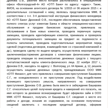
Дронова О.В., рабочее место которой располагалось в операционном
офисе «Волгоградский-4» АО «ОТП Банк» по адресу:
<адрес>
. Также,
ФИО6
, на основании агентского договора № 1/2015 от 06 апреля 2015 г. и
дополнительных соглашений к нему, являлась представителем МФК. В
соответствии с п.п. 3-4 должностной инструкции финансового менеджера
АО «ОТП Банк» Дроновой О.В., последняя обеспечивала предоставление
полного спектра услуг клиентам Банка в области операционно-кассового
обслуживания и продажи банковских продуктов, привлекала на
обслуживание в Банк новых клиентов, проводила первичную оценку
заемщика, проводила идентификацию клиентов, принимала и проверяла
документы потенциального заемщика на предмет их подлинности и
полноты заполнения, проводила подготовительные мероприятия перед
сделкой (подготовка договоров, взаимодействие со страховой компанией и
др.), проводила сделку по выдаче кредита, осуществляла мероприятия по
заключению/расторжению договоров с клиентами физическими лицами,
проводила операции по внесению/снятию денежных средств с текущего
счета/пластиковой карты клиента-физического лица. 22 ноября 2017 г.,
Дронова О.В., находясь по адресу: г. Волгоград, ул. 64 Армии, д. 12, решила
осуществить хищение денежных средств, принадлежавших ООО МФК
«ОТП Финанс», для чего привлекла к совершению преступления Баширова
С.Г., не осведомленного о ее преступном умысле. Под воздействием
возникшего преступного умысла, направленного на совершение
преступления Дронова О.В. должна была ввести в заблуждение Баширова
С.Г. относительно целей получения кредита и намерений его погасить, на
имя которого за денежное вознаграждение будет оформлен займ в ООО
МФК «ОТП Финанс», получить от Баширова С.Г. сведения о месте его
работы и доходе, исказив их содержимое, на основании полученных
сведений заключить с последним кредитный договор, оформив