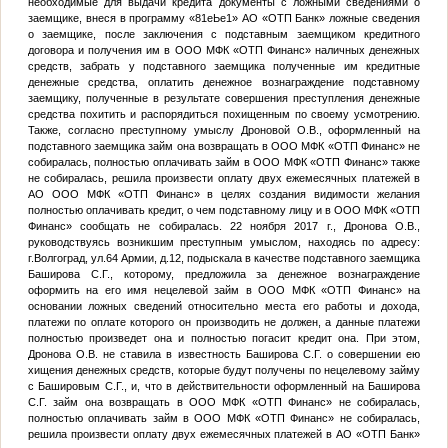
необходимые для выдачи кредита документы с ложными сведениями о
заемщике, внеся в программу «81еЬе1» АО «ОТП Банк» ложные сведения
о заемщике, после заключения с подставным заемщиком кредитного
договора и получения им в ООО МФК «ОТП Финанс» наличных денежных
средств, забрать у подставного заемщика полученные им кредитные
денежные средства, оплатить денежное вознаграждение подставному
заемщику, полученные в результате совершения преступления денежные
средства похитить и распорядиться похищенным по своему усмотрению.
Также, согласно преступному умыслу Дроновой О.В., оформленный на
подставного заемщика займ она возвращать в ООО МФК «ОТП Финанс» не
собиралась, полностью оплачивать займ в ООО МФК «ОТП Финанс» также
не собиралась, решила произвести оплату двух ежемесячных платежей в
АО ООО МФК «ОТП Финанс» в целях создания видимости желания
полностью оплачивать кредит, о чем подставному лицу и в ООО МФК «ОТП
Финанс» сообщать не собиралась. 22 ноября 2017 г., Дронова О.В.,
руководствуясь возникшим преступным умыслом, находясь по адресу:
г.Волгоград, ул.64 Армии, д.12, подыскала в качестве подставного заемщика
Баширова С.Г., которому, предложила за денежное вознаграждение
оформить на его имя нецелевой займ в ООО МФК «ОТП Финанс» на
основании ложных сведений относительно места его работы и дохода,
платежи по оплате которого он производить не должен, а данные платежи
полностью произведет она и полностью погасит кредит она. При этом,
Дронова О.В. не ставила в известность Баширова С.Г. о совершении ею
хищения денежных средств, которые будут получены по нецелевому займу
с Башировым С.Г., и, что в действительности оформленный на Баширова
С.Г. займ она возвращать в ООО МФК «ОТП Финанс» не собиралась,
полностью оплачивать займ в ООО МФК «ОТП Финанс» не собиралась,
решила произвести оплату двух ежемесячных платежей в АО «ОТП Банк»