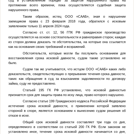
суд в установленном порядке за защитой нарушенного права на
протяжении всего времени, пока осуществляется судебная защита
нарушенного права.
Таким образом, истец ООО «СААБ», зная о нарушении
заемщиком права с 23 февраля 2018 года, обратился с исковым
заявлением только 11 апреля 2024 года.
Согласно ст. ст. 12, 56 ГПК РФ гражданское производство
осуществляется на основе состязательности и равноправия сторон; каждая
из сторон должна доказать те обстоятельства, на которые она ссылается
как на основания своих требований и возражений.
Обстоятельств, которые могли бы послужить основанием для
восстановления срока исковой давности, судом также установлено не
было.
Судом так же учитывается, что истцом ООО «СААБ» каких либо
доказательств, свидетельствующих о прерывании течения срока давности,
таких как обращение в суд за взысканием задолженности по договору
займа, суду не предоставлено.
Статьей 195 ГК РФ установлено, что исковой давностью
признается срок для защиты права по иску лица, право которого нарушено.
Согласно статье 199 Гражданского кодекса Российской Федерации
истечение срока исковой давности, о применении которой заявлено
стороной в споре, является основанием к вынесению судом решения об
отказе в иске.
Общий срок исковой давности составляет три года со дня,
определяемого в соответствии со статьей 200 ГК РФ. Если законом не
установлено иное, течение срока исковой давности начинается со дня,