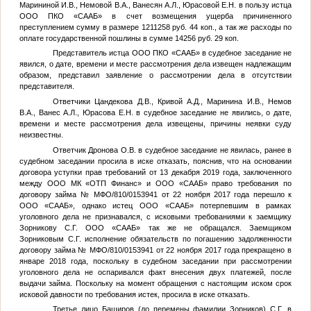
Марининой И.В., Немовой В.А., Ванесян А.Л., Юрасовой Е.Н. в пользу истца
ООО ПКО «СААБ» в счет возмещения ущерба причиненного
преступлением сумму в размере 1211258 руб. 44 коп., а так же расходы по
оплате государственной пошлины в сумме 14256 руб. 29 коп.
Представитель истца ООО ПКО «СААБ» в судебное заседание не
явился, о дате, времени и месте рассмотрения дела извещен надлежащим
образом, представил заявление о рассмотрении дела в отсутствии
представителя.
Ответчики Цандекова Д.В., Кривой А.Д., Маринина И.В., Немов
В.А., Ванес А.Л., Юрасова Е.Н. в судебное заседание не явились, о дате,
времени и месте рассмотрения дела извещены, причины неявки суду
неизвестны.
Ответчик Дронова О.В. в судебное заседание не явилась, ранее в
судебном заседании просила в иске отказать, пояснив, что на основании
договора уступки прав требований от 13 декабря 2019 года, заключенного
между ООО МК «ОТП Финанс» и ООО «СААБ» право требования по
договору займа № МФО/810/0153941 от 22 ноября 2017 года перешло к
ООО «СААБ», однако истец ООО «СААБ» потерпевшим в рамках
уголовного дела не признавался, с исковыми требованиями к заемщику
Зорникову С.Г. ООО «СААБ» так же не обращался. Заемщиком
Зорниковым С.Г. исполнение обязательств по погашению задолженности
договору займа № МФО/810/0153941 от 22 ноября 2017 года прекращено в
январе 2018 года, поскольку в судебном заседании при рассмотрении
уголовного дела не оспаривался факт внесения двух платежей, после
выдачи займа. Поскольку на момент обращения с настоящим иском срок
исковой давности по требования истек, просила в иске отказать.
Третье лицо Баширов (до перемены фамилии Зорников) С.Г. в