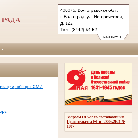
400075, Волгоградская обл.,
г. Волгоград, ул. Историческая,
ГРАДА
д. 122
Тел.: (8442) 54-52-
04 (приемная, факс)
развернуть
dser.vol@sudrf.ru
ликации, обзоры СМИ
арь
Запросы ОПФР по постановлению
Правительства РФ от 28.06.2021 №
1037