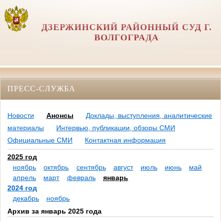
ДЗЕРЖИНСКИЙ РАЙОННЫЙ СУД Г.
ВОЛГОГРАДА
ПРЕСС-СЛУЖБА
Новости
Анонсы
Доклады, выступления, аналитические
материалы
Интервью, публикации, обзоры СМИ
Официальные СМИ
Контактная информация
2025 год
ноябрь
октябрь
сентябрь
август
июль
июнь
май
апрель
март
февраль
январь
2024 год
декабрь
ноябрь
Архив за январь 2025 года