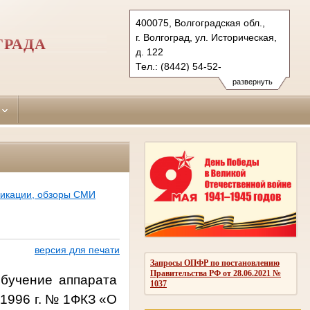
400075, Волгоградская обл.,
г. Волгоград, ул. Историческая,
ГРАДА
д. 122
Тел.: (8442) 54-52-
04 (приемная, факс)
развернуть
dser.vol@sudrf.ru
ликации, обзоры СМИ
версия для печати
Запросы ОПФР по постановлению
Правительства РФ от 28.06.2021 №
обучение аппарата
1037
 1996 г. № 1ФКЗ «О