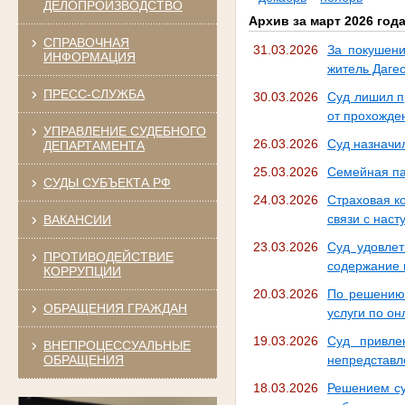
ДЕЛОПРОИЗВОДСТВО
Архив за март 2026 год
СПРАВОЧНАЯ
31.03.2026
За покушен
ИНФОРМАЦИЯ
житель Даге
ПРЕСС-СЛУЖБА
30.03.2026
Суд лишил п
от прохожде
УПРАВЛЕНИЕ СУДЕБНОГО
26.03.2026
Суд назначи
ДЕПАРТАМЕНТА
25.03.2026
Семейная па
СУДЫ СУБЪЕКТА РФ
24.03.2026
Страховая к
связи с нас
ВАКАНСИИ
23.03.2026
Суд удовлет
ПРОТИВОДЕЙСТВИЕ
содержание 
КОРРУПЦИИ
20.03.2026
По решению 
ОБРАЩЕНИЯ ГРАЖДАН
услуги по о
19.03.2026
Суд привле
ВНЕПРОЦЕССУАЛЬНЫЕ
ОБРАЩЕНИЯ
непредставл
18.03.2026
Решением су