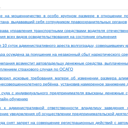
а
ие на мошенничество в особо крупном размере в отношении п
стана, выдававший себя сотрудником правоохранительных органов
рава управления транспортными средствами водителя отечественн
ния всех видов освидетельствования на состояние опьянения
л 10 суток административного ареста волгоградцу, совершившему к
ра осуждена за покушение на незаконный сбыт наркотического сре
омпания возместит автовладельцу денежные средства, выплаченные
туплением страхового случая по ОСАГО
ворил исковые требования матери об изменении размера алим
несовершеннолетнего ребёнка, установив намеренное занижение 
суда с индивидуального предпринимателя взысканы денежные с
нлайн-обучению
к к административной ответственности владелицу заведения
ение уведомления об осуществлении предпринимательской деяте
да снят запрет на совершение регистрационных действий с авт