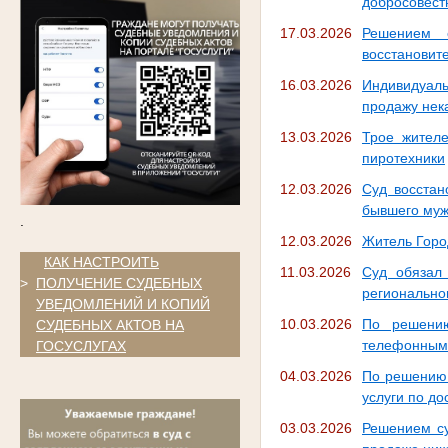
добросовест
17.03.2026
Решением с
восстановите
16.03.2026
Индивидуал
продажу нек
13.03.2026
Трое жителе
пиротехники
12.03.2026
Суд восстан
бывшего му
.
12.03.2026
Житель Горо
.
КАК НАСТРОИТЬ
11.03.2026
Суд обязал 
>
ПОЛУЧЕНИЕ СУДЕБНЫХ
регионально
УВЕДОМЛЕНИЙ И КОПИЙ
10.03.2026
По решению
СУДЕБНЫХ АКТОВ НА
телефонным
ГОСУСЛУГАХ
04.03.2026
По решению 
услуги по до
03.03.2026
Решением с