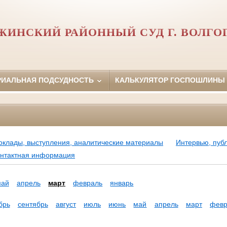
ЖИНСКИЙ РАЙОННЫЙ СУД Г. ВОЛГО
РИАЛЬНАЯ ПОДСУДНОСТЬ
КАЛЬКУЛЯТОР ГОСПОШЛИНЫ
оклады, выступления, аналитические материалы
Интервью, пуб
нтактная информация
май
апрель
март
февраль
январь
брь
сентябрь
август
июль
июнь
май
апрель
март
февр