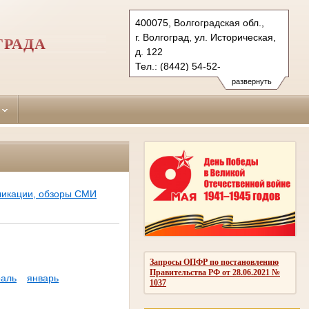
400075, Волгоградская обл.,
г. Волгоград, ул. Историческая,
ГРАДА
д. 122
Тел.: (8442) 54-52-
04 (приемная, факс)
развернуть
dser.vol@sudrf.ru
ликации, обзоры СМИ
Запросы ОПФР по постановлению
Правительства РФ от 28.06.2021 №
аль
январь
1037