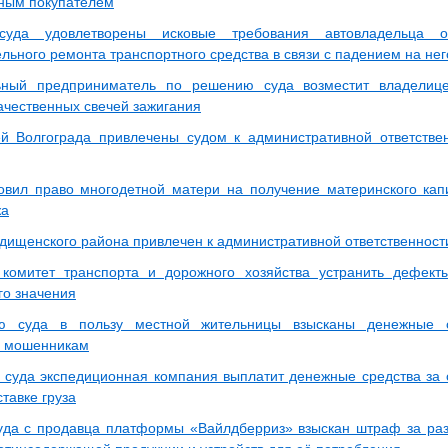
ным покупателем
уда удовлетворены исковые требования автовладельца о
льного ремонта транспортного средства в связи с падением на нег
ьный предприниматель по решению суда возместит владелиц
ачественных свечей зажигания
й Волгограда привлечены судом к административной ответстве
овил право многодетной матери на получение материнского кап
жа
дищенского района привлечен к административной ответственности
комитет транспорта и дорожного хозяйства устранить дефект
го значения
 суда в пользу местной жительницы взысканы денежные с
 мошенникам
суда экспедиционная компания выплатит денежные средства за 
ставке груза
уда с продавца платформы «Вайлдберриз» взыскан штраф за р