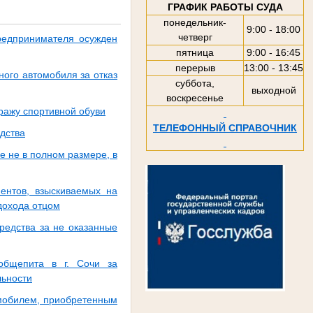
ГРАФИК РАБОТЫ СУДА
понедельник-
9:00 - 18:00
четверг
редпринимателя осужден
пятница
9:00 - 16:45
перерыв
13:00 - 13:45
ого автомобиля за отказ
суббота,
выходной
воскресенье
ражу спортивной обуви
ТЕЛЕФОННЫЙ СПРАВОЧНИК
дства
 не в полном размере, в
ентов, взыскиваемых на
дохода отцом
редства за не оказанные
 общепита в г. Сочи за
льности
омобилем, приобретенным