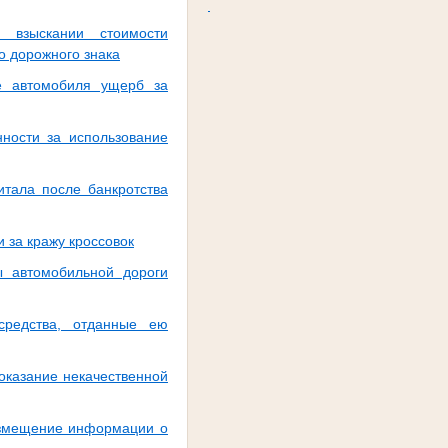
.
 взыскании стоимости
о дорожного знака
е автомобиля ущерб за
нности за использование
итала после банкротства
 за кражу кроссовок
ы автомобильной дороги
редства, отданные ею
оказание некачественной
азмещение информации о