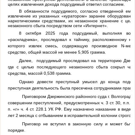
целях извлечения дохода подсудимый ответил согласием.
В обязанности подсудимого, согласно отведенной ему 
извлечение из указанных «куратором» заранее оборудованны
наркотическими средствами, их незаконное хранение с цел
незаконного сбыта посредством сети «Интернет».
8 октября 2025 года подсудимый, выполняя воз
«раскладчика», проследовал к тайнику, расположенному на 
которого извлек смесь, содержащую производное
N
-мет
средство, общей массой не менее 5,905 грамма.
Далее,
подсудимый проследовал на территорию Дзержи
где с целью последующего незаконного сбыта сокрыл част
средства, массой 0,538 грамма.
Однако довести преступный умысел до конца подсу
преступная деятельность была пресечена сотрудниками право
Приговором Дзержинского районного суда г. Волгограда
совершении преступлений, предусмотренных ч. 3 ст. 30, п.п. «а»,
п. «г» ч. 4 ст. 228.1 УК РФ. Ему назначено наказание в виде
лет 2 месяца с отбыванием в исправительной колонии строгог
Приговор не вступил в законную силу и может быт
порядке.