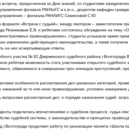
а встреча, приуроченная ко Дню знаний, со студентами юридическо
а управления филиала РАНХиГС и к.ю.н., доцентом кафедры гражд
а управления – филиала РАНХИГС Семеновой С.Ю.
 формате «Встреча с судьёй», между лектором – заместителем пр
ада Резниковым Е.В. и ребятами состоялось обсуждение на тему «
инистративных правонарушениях», студенты услышали яркие прим
ших изменениях действующего законодательства, а также получили
ить на них исчерпывающие ответы.
бного участка № 82 Дзержинского судебного района г.Волгограда 
ила ребятам возможность стать участниками открытого судебного 
мого, обвиняемого в совершении трех эпизодов преступлений, пред
дентами особенности рассмотрения дел указанных категорий, пров
 наказаний за то или иное правонарушение, уголовно наказуемое 
 вопросами рассмотрения дел, о порядке назначения судей, затр
уденты поделились впечатлениями о судебном процессе, судьи-лек
ойство судебной системы, о законодательстве и принципах правосуд
д г.Волгограда продолжит работу по реализации проекта «Школа п