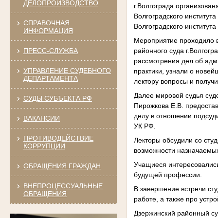
ДЕЛОПРОИЗВОДСТВО
г.Волгограда организован
Волгоградского институт
СПРАВОЧНАЯ
Волгоградского институт
ИНФОРМАЦИЯ
Мероприятие проходило в
ПРЕСС-СЛУЖБА
районного суда г.Волгогр
рассмотрения дел об адм
УПРАВЛЕНИЕ СУДЕБНОГО
практики, узнали о новей
ДЕПАРТАМЕНТА
лектору вопросы и получ
Далее мировой судья суде
СУДЫ СУБЪЕКТА РФ
Пирожкова Е.В. предостав
делу в отношении подсуди
ВАКАНСИИ
УК РФ.
ПРОТИВОДЕЙСТВИЕ
Лекторы обсудили со сту
КОРРУПЦИИ
возможности назначаемых
Учащиеся интересовались
ОБРАЩЕНИЯ ГРАЖДАН
будущей профессии.
ВНЕПРОЦЕССУАЛЬНЫЕ
В завершение встречи ст
ОБРАЩЕНИЯ
работе, а также про устр
Дзержинский районный су