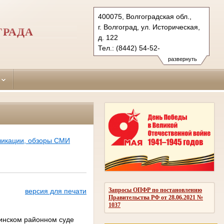
400075, Волгоградская обл.,
г. Волгоград, ул. Историческая,
ГРАДА
д. 122
Тел.: (8442) 54-52-
04 (приемная, факс)
развернуть
dser.vol@sudrf.ru
ликации, обзоры СМИ
Запросы ОПФР по постановлению
версия для печати
Правительства РФ от 28.06.2021 №
1037
жинском районном суде