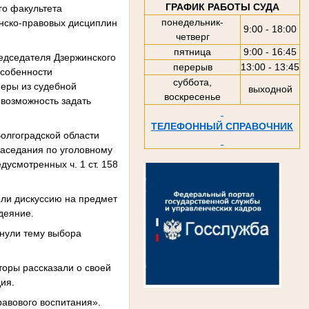
ГРАФИК РАБОТЫ СУДА
го факультета
понедельник-
анско-правовых дисциплин
9:00 - 18:00
четверг
пятница
9:00 - 16:45
едседателя Дзержинского
перерыв
13:00 - 13:45
Особенности
суббота,
еры из судебной
выходной
воскресенье
 возможность задать
ТЕЛЕФОННЫЙ СПРАВОЧНИК
Волгоградской области
заседания по уголовному
усмотренных ч. 1 ст. 158
ели дискуссию на предмет
деяние.
онули тему выбора
торы рассказали о своей
ия.
равового воспитания».